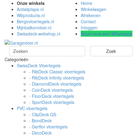
Onze winkels
Home
Antisliptape.nl
Winkelwagen
Wbproducts.nl
Afrekenen
Bergovloertegels.nl
Contact
Mijnbalkonvloer.nl
Inloggen
Swissdeck-webshop.nl
Stuur ons een Whatsapp
Zoek
Categorieën
SwissDeck Vloertegels
- RibDeck Classic vloertegels
- RibDeck Infinity vloertegels
- DiamondDeck vloertegels
- CoinDeck vloertegels
- FloorDeck vloertegels
- SportDeck vloertegels
PVC vloertegels
- ClipDeck QS
- BondDeck
- Gerflor vloertegels
- DecoDeck